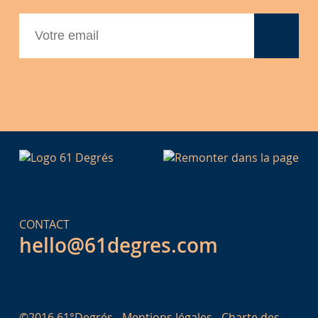
CONTACT
hello@61degres.com
©2016 61°Degrés -
Mentions légales
-
Charte des