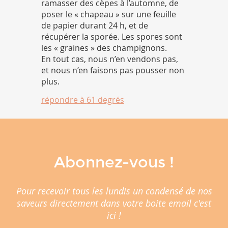
ramasser des cèpes à l’automne, de
poser le « chapeau » sur une feuille
de papier durant 24 h, et de
récupérer la sporée. Les spores sont
les « graines » des champignons.
En tout cas, nous n’en vendons pas,
et nous n’en faisons pas pousser non
plus.
répondre à
61 degrés
Abonnez-vous !
Pour recevoir tous les lundis un condensé de nos
saveurs directement dans votre boite email c'est
ici !