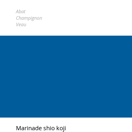
Abat
Champignon
Veau
Marinade shio koji