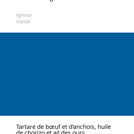
Agneau
Viande
Tartare de bœuf et d’anchois, huile
de chorizo et ail des ours