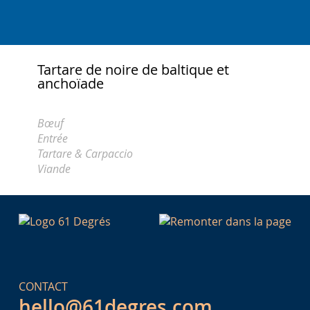
Tartare de noire de baltique et
anchoïade
Bœuf
Entrée
Tartare & Carpaccio
Viande
CONTACT
hello@61degres.com