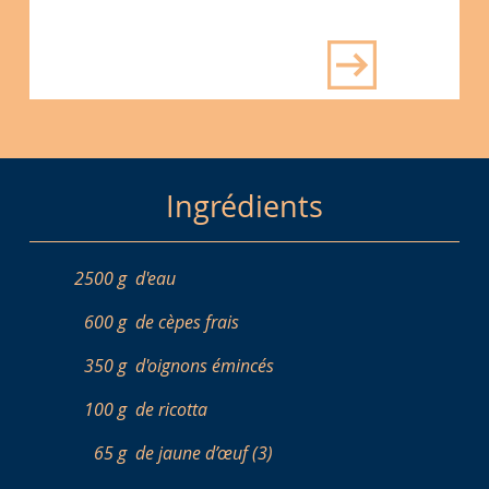
Ingrédients
2500 g
d'eau
600 g
de cèpes frais
350 g
d'oignons émincés
100 g
de ricotta
65 g
de jaune d’œuf (3)