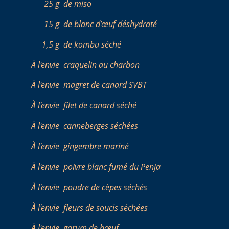
25 g
de miso
15 g
de blanc d’œuf déshydraté
1,5 g
de kombu séché
À l'envie
craquelin au charbon
À l'envie
magret de canard SVBT
À l'envie
filet de canard séché
À l'envie
canneberges séchées
À l'envie
gingembre mariné
À l'envie
poivre blanc fumé du Penja
À l'envie
poudre de cèpes séchés
À l'envie
fleurs de soucis séchées
À l'envie
garum de bœuf