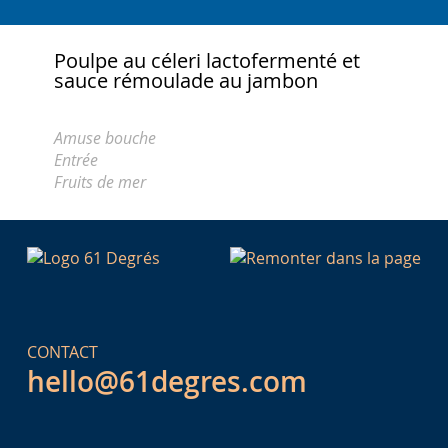
Poulpe au céleri lactofermenté et
sauce rémoulade au jambon
Amuse bouche
Entrée
Fruits de mer
CONTACT
hello@61degres.com