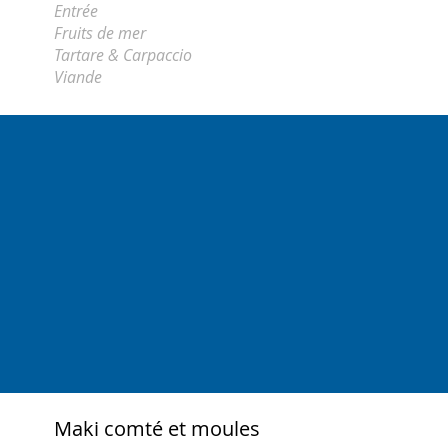
Entrée
Fruits de mer
Tartare & Carpaccio
Viande
Maki comté et moules