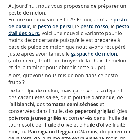
Aujourd’hui, nous vous proposons de préparer un
pesto de melon
.
Encore un nouveau pesto ?!? Eh oui, après le
pesto
de basilic
, le
pesto de persil
, le
pesto rosso
, le
pesto
d’ail des ours
,
voici une nouvelle variante pour le
moins déconcertante puisqu’elle est préparée à
base de pulpe de melon que nous avons récupéré
juste après avoir tamisé le
gaspacho de melon
,
(autrement, il suffit de broyer de la chair de melon
et de la tamiser pour obtenir cette pulpe).
Alors, qu’avons nous mis de bon dans ce pesto
fruité ?
De la pulpe de melon, mais ça on vous l’a déjà dit,
des
cacahuètes salée
, de la
poudre d’amande
, de
l’
ail blanchi
, des
tomates semi séchées
et
conservées dans l’huile, des
peperoni grigliati
(des
poivrons jaunes grillés
et conservés dans l’huile de
tournesol), de l’
huile d’olive
et d’
huile d’olive fruité
noir
, du
Parmigiano Reggiano 24 mois
, du
pimenton
de la Vera
, de la
mimolette extra vielle 18 mois
, de