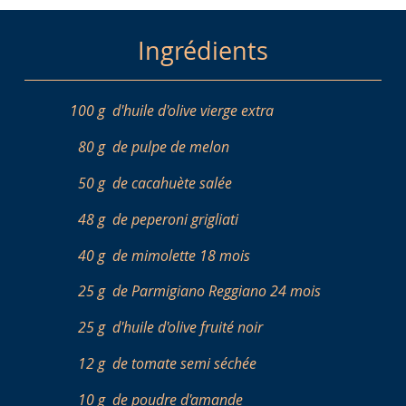
Ingrédients
100 g
d'huile d'olive vierge extra
80 g
de pulpe de melon
50 g
de cacahuète salée
48 g
de peperoni grigliati
40 g
de mimolette 18 mois
25 g
de Parmigiano Reggiano 24 mois
25 g
d'huile d'olive fruité noir
12 g
de tomate semi séchée
10 g
de poudre d'amande