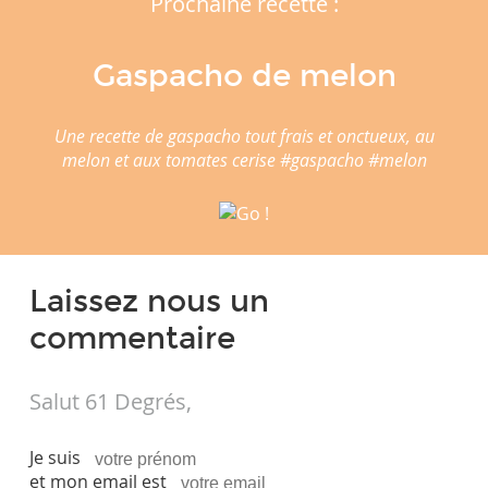
Prochaine recette :
Gaspacho de melon
Une recette de gaspacho tout frais et onctueux, au
melon et aux tomates cerise #gaspacho #melon
Laissez nous un
commentaire
Salut 61 Degrés,
Je suis
et mon email est