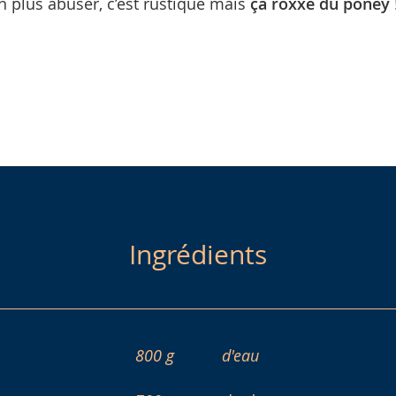
 plus abuser, c’est rustique mais
ça roxxe du poney
Ingrédients
800 g
d'eau