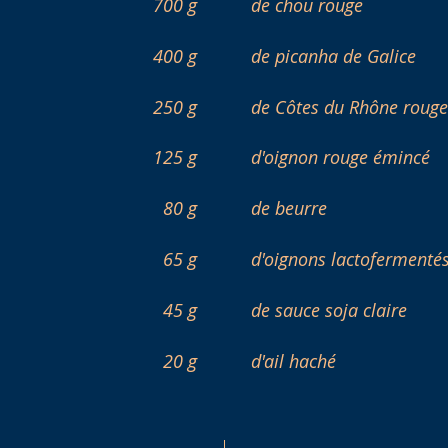
700 g
de chou rouge
400 g
de picanha de Galice
250 g
de Côtes du Rhône rouge
125 g
d'oignon rouge émincé
80 g
de beurre
65 g
d'oignons lactofermenté
45 g
de sauce soja claire
20 g
d'ail haché