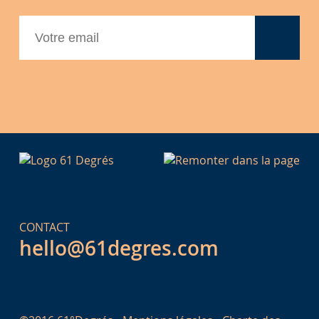
CONTACT
hello@61degres.com