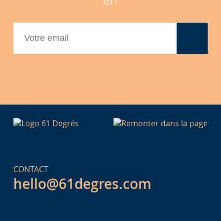
ici !
CONTACT
hello@61degres.com