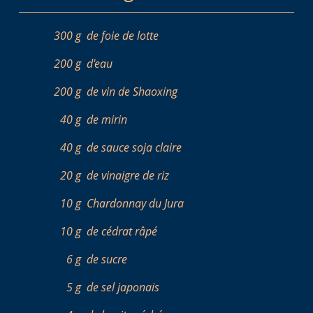
300 g
de foie de lotte
200 g
d'eau
200 g
de vin de Shaoxing
40 g
de mirin
40 g
de sauce soja claire
20 g
de vinaigre de riz
10 g
Chardonnay du Jura
10 g
de cédrat râpé
6 g
de sucre
5 g
de sel japonais