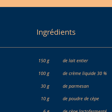
Ingrédients
150 g
de lait entier
100 g
de crème liquide 30 %
30 g
de parmesan
10 g
de poudre de cèpe
6 g
de cèpe lactofermenté