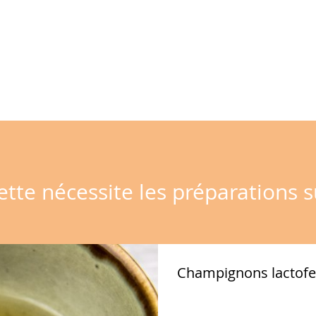
ette nécessite les préparations s
Champignons lactof