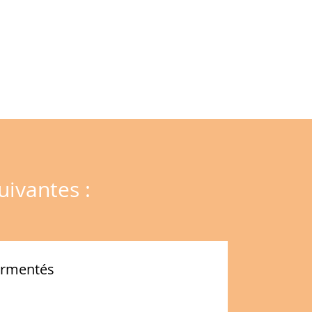
uivantes :
ermentés