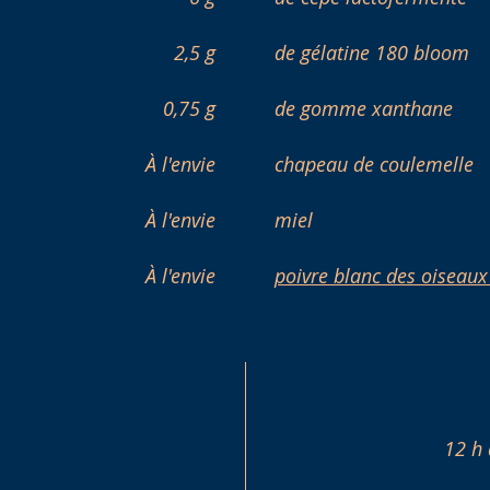
2,5 g
de gélatine 180 bloom
0,75 g
de gomme xanthane
À l'envie
chapeau de coulemelle
À l'envie
miel
À l'envie
poivre blanc des oiseau
12 h 