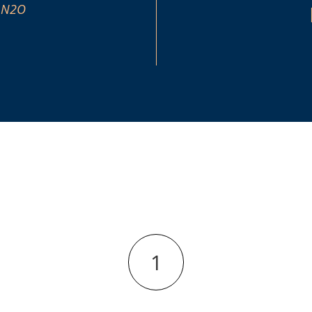
e N2O
1