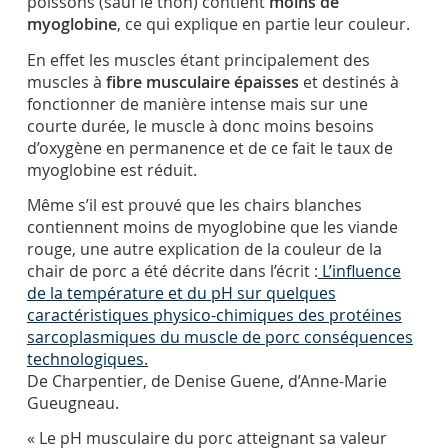
poissons (sauf le thon) contient
moins de
myoglobine
, ce qui explique en partie leur couleur.
En effet les muscles étant principalement des
muscles à
fibre musculaire épaisses
et destinés à
fonctionner de manière intense mais sur une
courte durée, le muscle à donc moins besoins
d’oxygène en permanence et de ce fait le taux de
myoglobine est réduit.
Même s’il est prouvé que les chairs blanches
contiennent moins de myoglobine que les viande
rouge, une autre explication de la couleur de la
chair de porc a été décrite dans l’écrit :
L’influence
de la température et du pH sur quelques
caractéristiques physico-chimiques des protéines
sarcoplasmiques du muscle de porc conséquences
technologiques.
De Charpentier, de Denise Guene, d’Anne-Marie
Gueugneau.
« Le pH musculaire du porc atteignant sa valeur