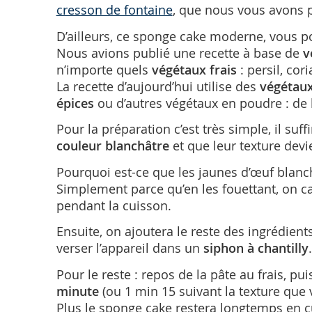
cresson de fontaine
, que nous vous avons p
D’ailleurs, ce sponge cake moderne, vous pou
Nous avions publié une recette à base de
v
n’importe quels
végétaux frais
: persil, cor
La recette d’aujourd’hui utilise des
végétau
épices
ou d’autres végétaux en poudre : de l
Pour la préparation c’est très simple, il suff
couleur blanchâtre
et que leur texture dev
Pourquoi est-ce que les jaunes d’œuf blanc
Simplement parce qu’en les fouettant, on cas
pendant la cuisson.
Ensuite, on ajoutera le reste des ingrédients
verser l’appareil dans un
siphon à chantilly
.
Pour le reste : repos de la pâte au frais, pu
minute
(ou 1 min 15 suivant la texture que 
Plus le sponge cake restera longtemps en cu