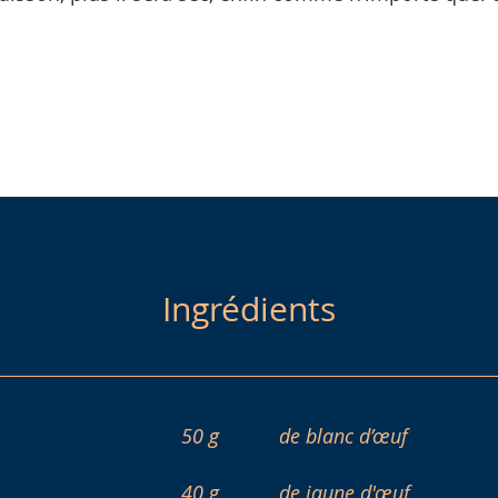
Ingrédients
50 g
de blanc d’œuf
40 g
de jaune d'œuf