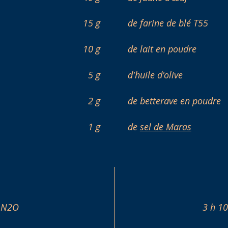
15 g
de farine de blé T55
10 g
de lait en poudre
5 g
d'huile d'olive
2 g
de betterave en poudre
1 g
de
sel de Maras
e N2O
3 h 10