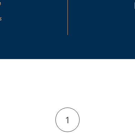
n
s
1