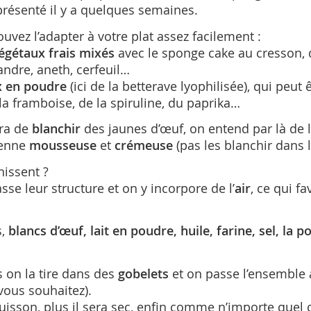
résenté il y a quelques semaines.
vez l’adapter à votre plat assez facilement :
égétaux frais mixés
avec le sponge cake au cresson, q
iandre, aneth, cerfeuil…
x en poudre
(ici de la betterave lyophilisée), qui peu
a framboise, de la spiruline, du paprika…
ira de
blanchir
des jaunes d’œuf, on entend par là de l
ienne
mousseuse
et
crémeuse
(pas les blanchir dans 
hissent ?
se leur structure et on y incorpore de l’
air
, ce qui f
,
blancs d’œuf, lait en poudre, huile, farine, sel, la 
is on la tire dans des
gobelets
et on passe l’ensemble
vous souhaitez).
isson, plus il sera sec, enfin comme n’importe quel 