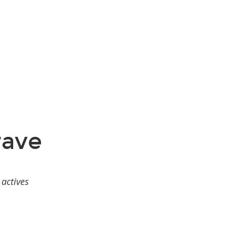
rave
 actives