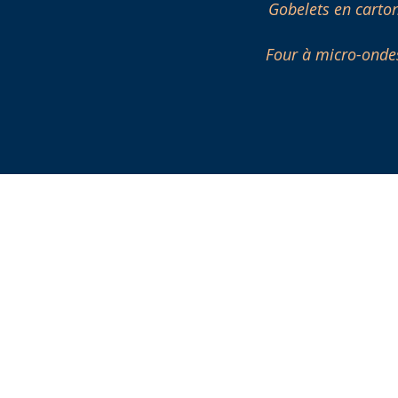
Gobelets en carto
Four à micro-onde