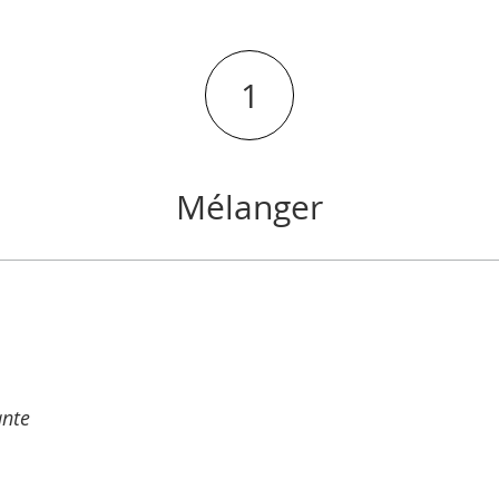
1
Mélanger
ante