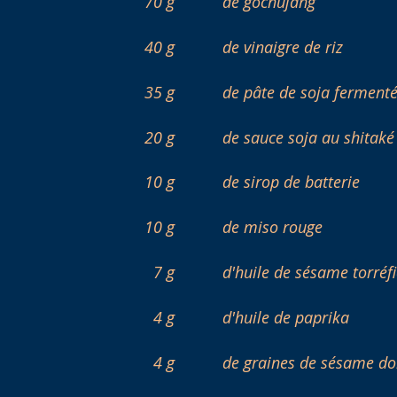
70 g
de gochujang
40 g
de vinaigre de riz
35 g
de pâte de soja ferment
20 g
de sauce soja au shitaké
10 g
de sirop de batterie
10 g
de miso rouge
7 g
d'huile de sésame torréf
4 g
d'huile de paprika
4 g
de graines de sésame do