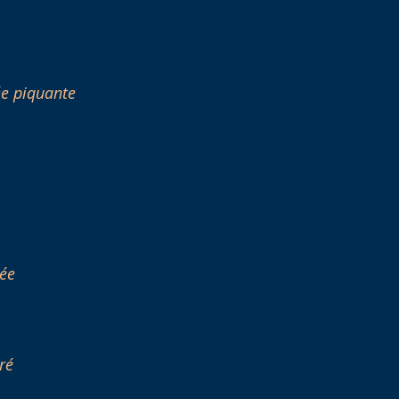
ée piquante
iée
ré