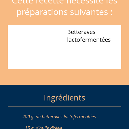
Cette recette nécessite les
préparations suivantes :
Betteraves
lactofermentées
Ingrédients
200 g
de betteraves lactofermentées
15 g
d'huile d'olive