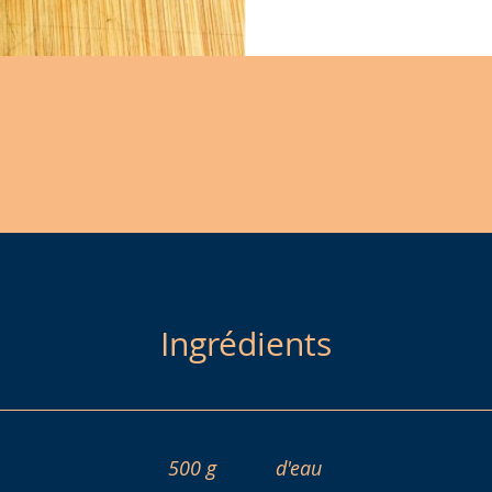
Ingrédients
500 g
d'eau