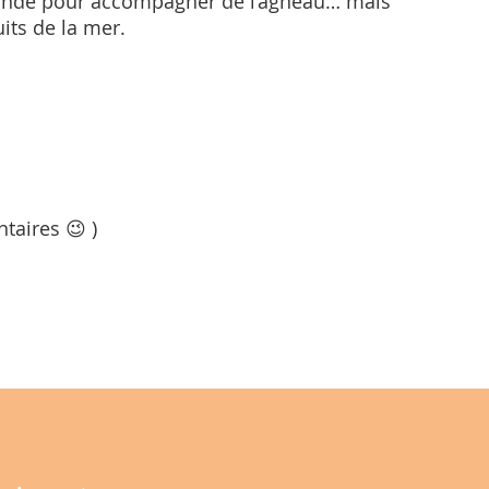
mande pour accompagner de l’agneau… mais
its de la mer.
taires 😉 )