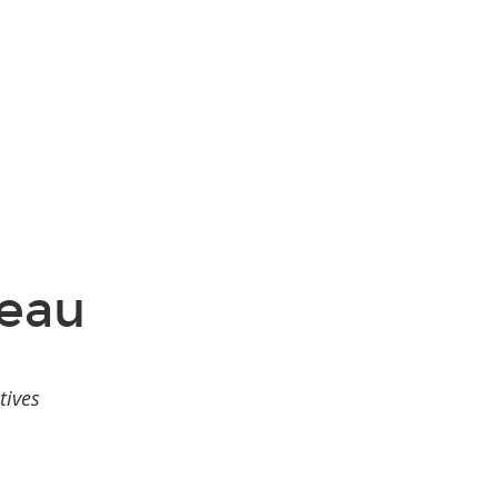
neau
tives