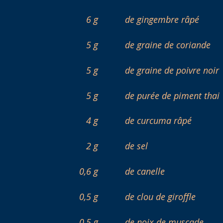
6 g
de gingembre râpé
5 g
de graine de coriande
5 g
de graine de poivre noir
5 g
de purée de piment thai
4 g
de curcuma râpé
2 g
de sel
0,6 g
de canelle
0,5 g
de clou de giroffle
0,5 g
de noix de muscade