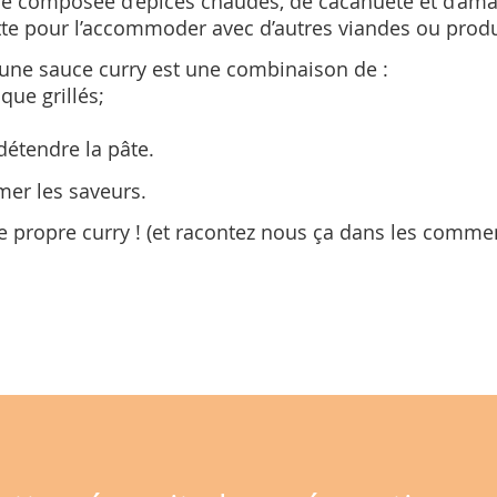
e composée d’épices chaudes, de cacahuète et d’a
tte pour l’accommoder avec d’autres viandes ou produ
u’une sauce curry est une combinaison de :
que grillés;
 détendre la pâte.
mer les saveurs.
re propre curry ! (et racontez nous ça dans les commen