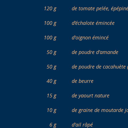
120 g
de tomate pelée, épépiné
100 g
d’échalote émincée
100 g
d'oignon émincé
50 g
de poudre d'amande
50 g
de poudre de cacahuète (
40 g
de beurre
15 g
de yaourt nature
10 g
de graine de moutarde j
6 g
d'ail râpé