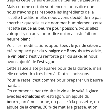
d’après cette célèbre sauce de Clémence Lefeuvre.
Mais comme certain vont encore nous dire que
nous n’avons pas respecté les ingrédients de la
recette traditionnelle, nous avons décidé de ne pas
chercher querelle et de nommer humblement cette
recette
sauce au beurre pour poisson
, (vous allez
voir qu’il y en aura pour dire qu’on a juste fait un
beurre blanc
!!!).
Voici les modifications apportées : le
jus de citron
a
été remplacé par du
vinaigre de Banyuls
très acide,
le
vin blanc
s’est vu renforcé par du
saké
, et nous
avons ajouté de l’
estragon
.
Cette sauce à été préparée pour de la dorade, mais
elle conviendra très bien à d’autres poissons.
Pour le reste, c’est comme pour préparer un beurre
nantais :
On commence par réduire le vin et le saké à glace
avec les
échalotes
et l’estragon, on ajoute du
beurre
, on émulsionne, on passe à la passette, on
ajoute de la
crème
, 30 % de matière grasse, et on