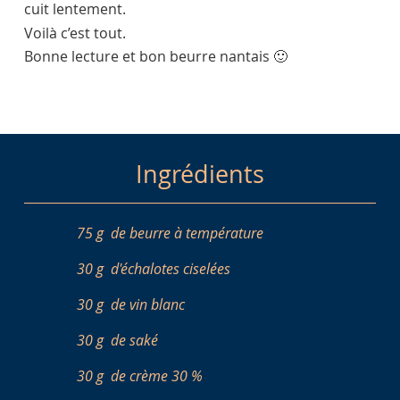
cuit lentement.
Voilà c’est tout.
Bonne lecture et bon beurre nantais 🙂
Ingrédients
75 g
de beurre à température
30 g
d'échalotes ciselées
30 g
de vin blanc
30 g
de saké
30 g
de crème 30 %