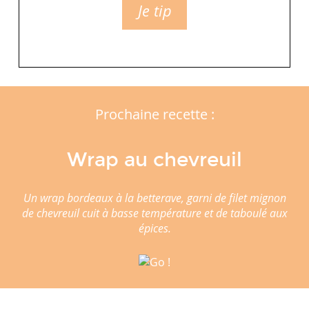
Je tip
Prochaine recette :
Wrap au chevreuil
Un wrap bordeaux à la betterave, garni de filet mignon
de chevreuil cuit à basse température et de taboulé aux
épices.