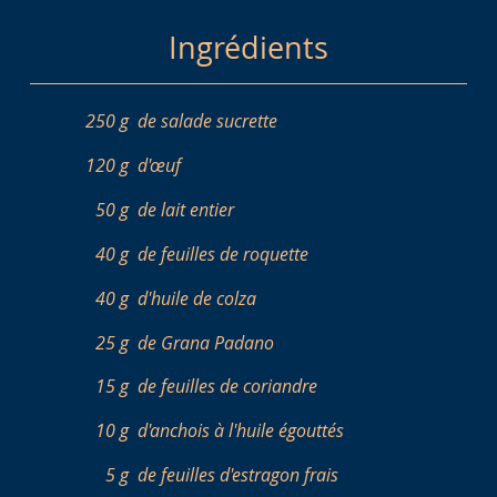
Ingrédients
250 g
de salade sucrette
120 g
d'œuf
50 g
de lait entier
40 g
de feuilles de roquette
40 g
d'huile de colza
25 g
de Grana Padano
15 g
de feuilles de coriandre
10 g
d'anchois à l'huile égouttés
5 g
de feuilles d'estragon frais