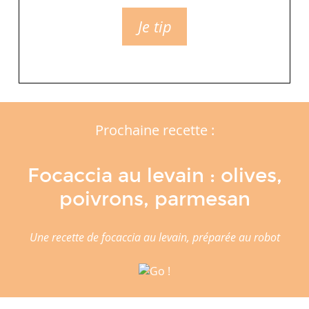
Je tip
Prochaine recette :
Focaccia au levain : olives,
poivrons, parmesan
Une recette de focaccia au levain, préparée au robot