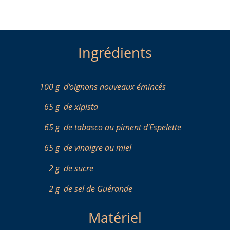
Ingrédients
100 g
d'oignons nouveaux émincés
65 g
de xipista
65 g
de tabasco au piment d'Espelette
65 g
de vinaigre au miel
2 g
de sucre
2 g
de sel de Guérande
Matériel