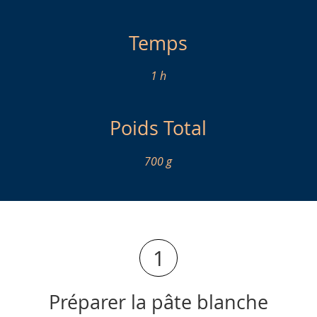
Temps
1 h
Poids Total
700 g
1
Préparer la pâte blanche