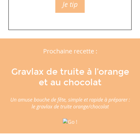
Je tip
Prochaine recette :
Gravlax de truite à l’orange
et au chocolat
Un amuse bouche de fête, simple et rapide à préparer :
le gravlax de truite orange/chocolat