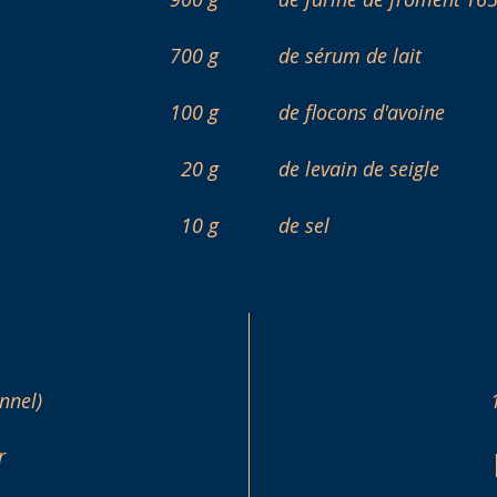
700 g
de sérum de lait
100 g
de flocons d'avoine
20 g
de levain de seigle
10 g
de sel
nnel)
r