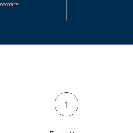
ractaire
1