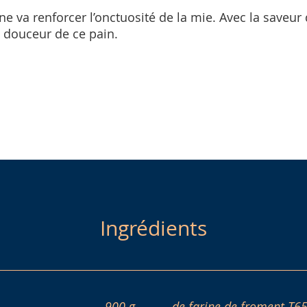
ine va renforcer l’onctuosité de la mie. Avec la saveu
e douceur de ce pain.
Ingrédients
900 g
de farine de froment T6