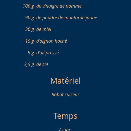
100 g
de vinaigre de pomme
90 g
de poudre de moutarde jaune
30 g
de miel
15 g
d'oignon haché
9 g
d'ail pressé
3,5 g
de sel
Matériel
Robot cuiseur
Temps
7 jours