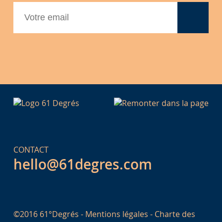
CONTACT
hello@61degres.com
©2016 61°Degrés -
Mentions légales
-
Charte des