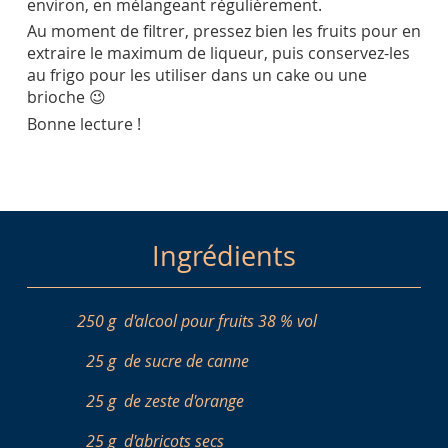
environ, en mélangeant régulièrement.
Au moment de filtrer, pressez bien les fruits pour en
extraire le maximum de liqueur, puis conservez-les
au frigo pour les utiliser dans un cake ou une
brioche 😉
Bonne lecture !
Ingrédients
250 g
d'alcool pour fruits 38 % vol
25 g
de sucre de canne
25 g
de zeste d'orange
25 g
d'abricots secs