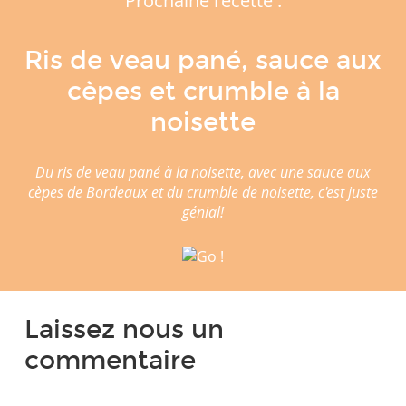
Prochaine recette :
Ris de veau pané, sauce aux
cèpes et crumble à la
noisette
Du ris de veau pané à la noisette, avec une sauce aux
cèpes de Bordeaux et du crumble de noisette, c'est juste
génial!
Laissez nous un
commentaire