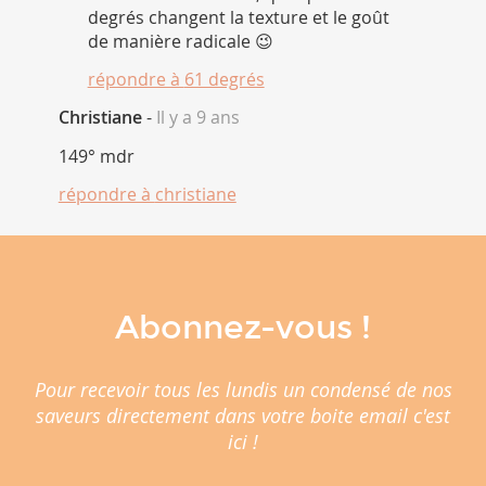
degrés changent la texture et le goût
de manière radicale 😉
répondre à
61 degrés
Christiane
-
Il y a 9 ans
149° mdr
répondre à
christiane
Abonnez-vous !
Pour recevoir tous les lundis un condensé de nos
saveurs directement dans votre boite email c'est
ici !