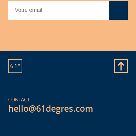
CONTACT
hello@61degres.com