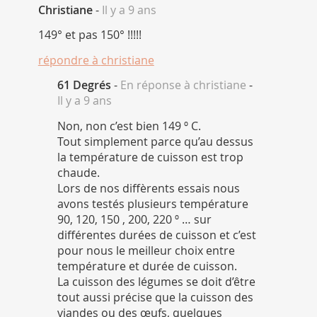
Christiane
-
Il y a 9 ans
149° et pas 150° !!!!!
répondre à
christiane
61 Degrés
-
En réponse à christiane
-
Il y a 9 ans
Non, non c’est bien 149 º C.
Tout simplement parce qu’au dessus
la température de cuisson est trop
chaude.
Lors de nos diffèrents essais nous
avons testés plusieurs température
90, 120, 150 , 200, 220 º … sur
différentes durées de cuisson et c’est
pour nous le meilleur choix entre
température et durée de cuisson.
La cuisson des légumes se doit d’être
tout aussi précise que la cuisson des
viandes ou des œufs, quelques