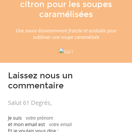
citron pour les soupes
caramélisées
Une sauce étonnamment fraiche et acidulée pour
sublimer une soupe caramélisée
Laissez nous un
commentaire
Salut 61 Degrés,
Je suis
et mon email est
Et je voulais vous dire :