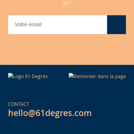
ici !
CONTACT
hello@61degres.com