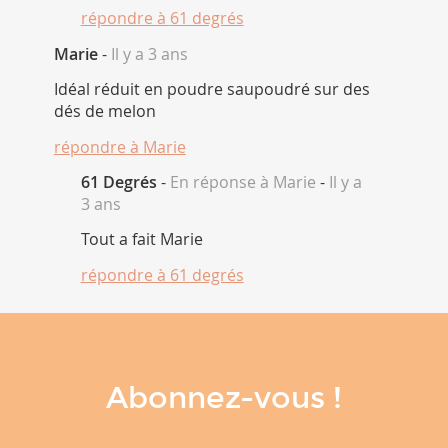
répondre à
61 degrés
Marie
-
Il y a 3 ans
Idéal réduit en poudre saupoudré sur des
dés de melon
répondre à
Marie
61 Degrés
-
En réponse à Marie
-
Il y a
3 ans
Tout a fait Marie
répondre à
61 degrés
Abonnez-vous !