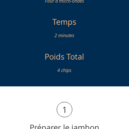
Four à micro-ondes
Temps
2 minutes
Poids Total
4 chips
1
Préparer le jambon