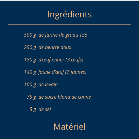
Ingrédients
500 g
de farine de gruau T55
250 g
de beurre doux
180 g
d’œuf entier (3 œufs)
140 g
jaune d’œuf (7 jaunes)
100 g
de levain
75 g
de sucre blond de canne
5 g
de sel
Matériel