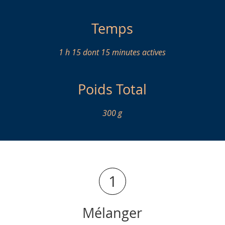
Temps
1 h 15 dont 15 minutes actives
Poids Total
300 g
1
Mélanger