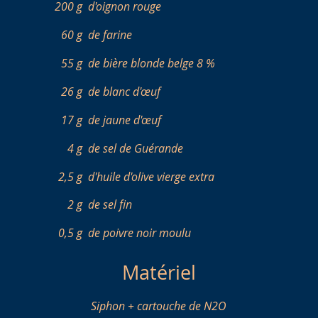
200 g
d'oignon rouge
60 g
de farine
55 g
de bière blonde belge 8 %
26 g
de blanc d'œuf
17 g
de jaune d'œuf
4 g
de sel de Guérande
2,5 g
d'huile d'olive vierge extra
2 g
de sel fin
0,5 g
de poivre noir moulu
Matériel
Siphon + cartouche de N2O