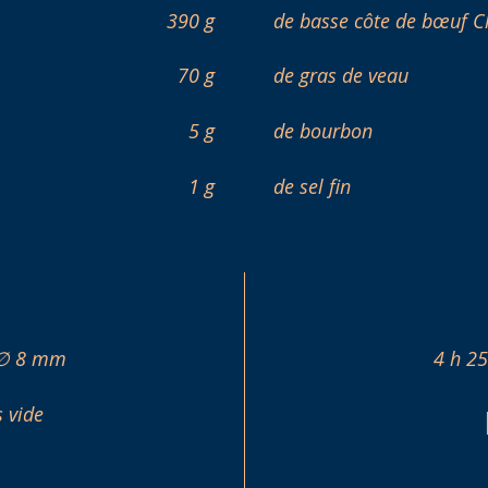
390 g
de basse côte de bœuf C
70 g
de gras de veau
5 g
de bourbon
1 g
de sel fin
s ∅ 8 mm
4 h 25
 vide