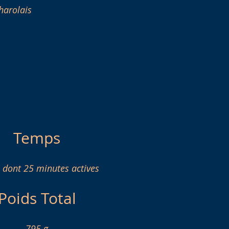
harolais
Temps
 dont 25 minutes actives
Poids Total
795 g