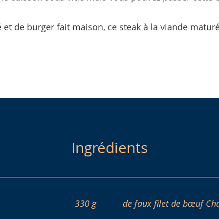
et de burger fait maison, ce steak à la viande maturé
Ingrédients
330 g
de faux filet de bœuf Ch