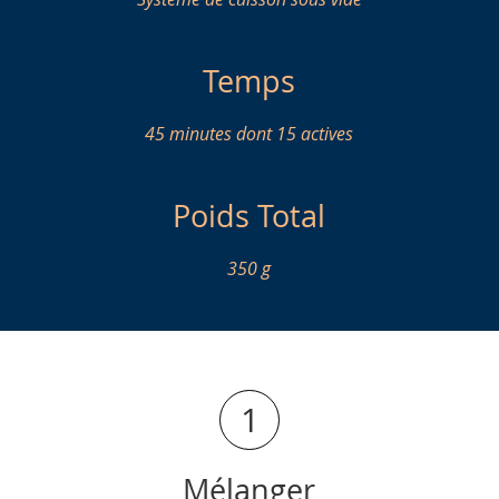
Temps
45 minutes dont 15 actives
Poids Total
350 g
1
Mélanger