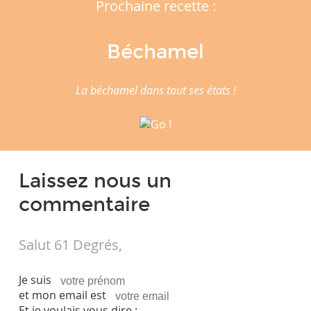
Prochaine recette :
Béchamel
La béchamel dans tout ses états !
Laissez nous un
commentaire
Salut 61 Degrés,
Je suis
et mon email est
Et je voulais vous dire :