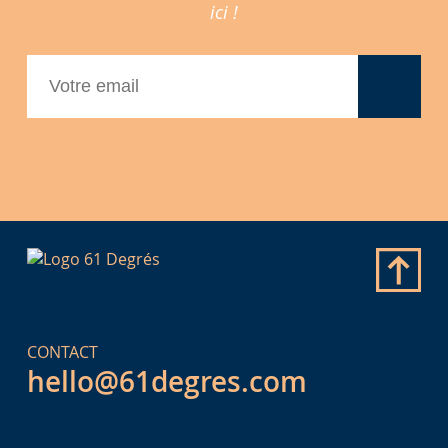
ici !
CONTACT
hello@61degres.com