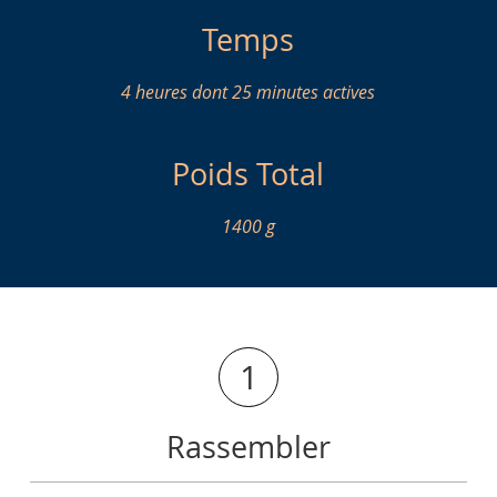
Temps
4 heures dont 25 minutes actives
Poids Total
1400 g
1
Rassembler