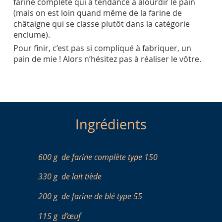
farine complète qui a tendance à alourdir le pain
(mais on est loin quand même de la farine de
châtaigne qui se classe plutôt dans la catégorie
enclume).
Pour finir, c’est pas si compliqué à fabriquer, un
pain de mie ! Alors n’hésitez pas à réaliser le vôtre.
Ingrédients
600 g
de farine complète type 150
330 g
de lait tiède
200 g
de farine de blé type 55
115 g
d’œuf