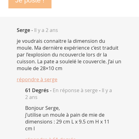
Serge
-
Il y a 2 ans
je voudrais connaitre la dimension du
moule. Ma dernière expérience c’est traduit
par l’explosion du ncouvercle lors dr la
cuisson. La pate a soulelé le couvercle. J’ai un
moule de 28×10 cm
répondre à
serge
61 Degrés
-
En réponse à serge
-
Il y a
2 ans
Bonjour Serge,
j’utilise un moule à pain de mie de
dimensions : 29 cm L x 9.5 cm H x 11
cm l