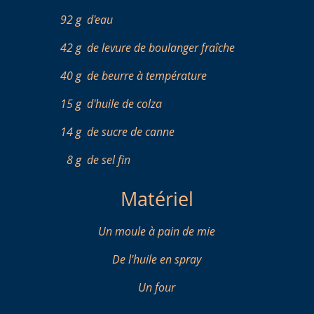
92 g
d'eau
42 g
de levure de boulanger fraîche
40 g
de beurre à température
15 g
d'huile de colza
14 g
de sucre de canne
8 g
de sel fin
Matériel
Un moule à pain de mie
De l'huile en spray
Un four