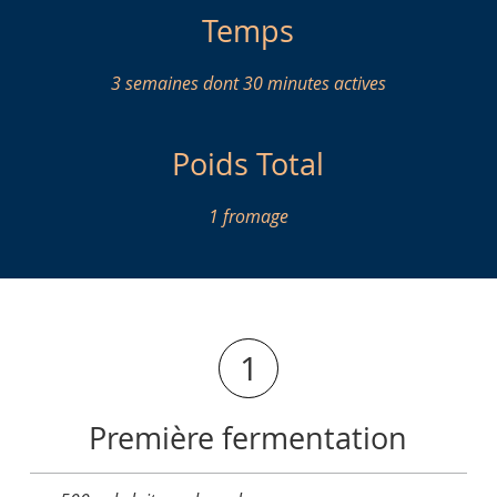
Temps
3 semaines dont 30 minutes actives
Poids Total
1 fromage
1
Première fermentation