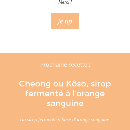
Merci !
Je tip
Prochaine recette :
Cheong ou Kôso, sirop
fermenté à l’orange
sanguine
Un sirop fermenté à base d'orange sanguine.