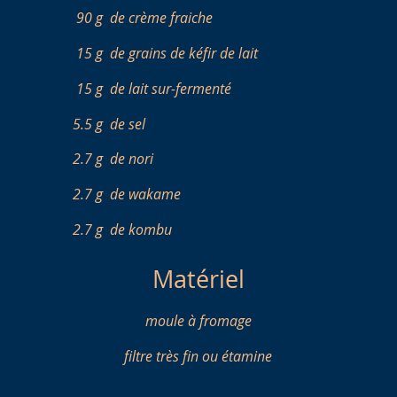
90 g
de crème fraiche
15 g
de grains de kéfir de lait
15 g
de lait sur-fermenté
5.5 g
de sel
2.7 g
de nori
2.7 g
de wakame
2.7 g
de kombu
Matériel
moule à fromage
filtre très fin ou étamine