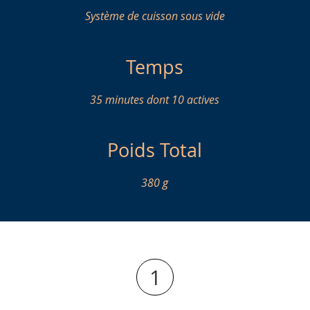
Système de cuisson sous vide
Temps
35 minutes dont 10 actives
Poids Total
380 g
1