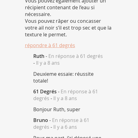
Vous pouvez également ajouter un
récipient contenant de l’eau si
nécessaire.
Vous pouvez râper ou concasser
votre ail noir s’il est trop sec et que la
texture le permet.
répondre à
61 degrés
Ruth
-
En réponse à 61 degrés
-
Il y a 8 ans
Deuxieme essaie: réussite
totale!
61 Degrés
-
En réponse à 61
degrés
-
Il y a 8 ans
Bonjour Ruth, super
Bruno
-
En réponse à 61
degrés
-
Il y a 6 ans
Pour ma part, j’ai déposé une