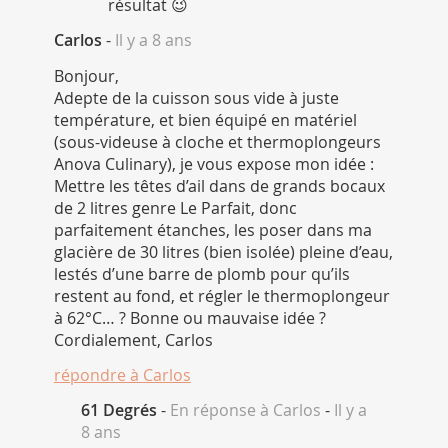
résultat 😉
Carlos
-
Il y a 8 ans
Bonjour,
Adepte de la cuisson sous vide à juste
température, et bien équipé en matériel
(sous-videuse à cloche et thermoplongeurs
Anova Culinary), je vous expose mon idée :
Mettre les têtes d’ail dans de grands bocaux
de 2 litres genre Le Parfait, donc
parfaitement étanches, les poser dans ma
glacière de 30 litres (bien isolée) pleine d’eau,
lestés d’une barre de plomb pour qu’ils
restent au fond, et régler le thermoplongeur
à 62°C… ? Bonne ou mauvaise idée ?
Cordialement, Carlos
répondre à
Carlos
61 Degrés
-
En réponse à Carlos
-
Il y a
8 ans