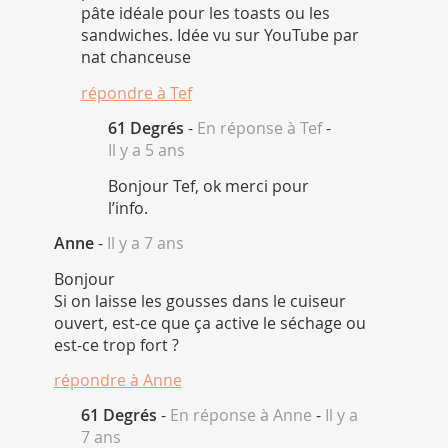
pâte idéale pour les toasts ou les
sandwiches. Idée vu sur YouTube par
nat chanceuse
répondre à
Tef
61 Degrés
-
En réponse à Tef
-
Il y a 5 ans
Bonjour Tef, ok merci pour
l’info.
Anne
-
Il y a 7 ans
Bonjour
Si on laisse les gousses dans le cuiseur
ouvert, est-ce que ça active le séchage ou
est-ce trop fort ?
répondre à
Anne
61 Degrés
-
En réponse à Anne
-
Il y a
7 ans